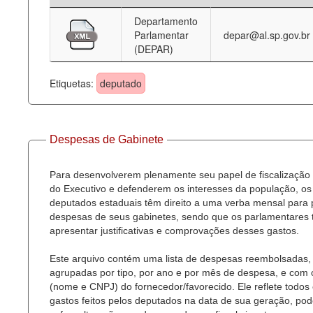
Departamento
Deputados Estaduais
Parlamentar
depar@al.sp.gov.br
(DEPAR)
Administração
Legislação
Etiquetas:
deputado
Agenda
Perguntas frequentes
Despesas de Gabinete
Contato
Para desenvolverem plenamente seu papel de fiscalização
do Executivo e defenderem os interesses da população, os
deputados estaduais têm direito a uma verba mensal para
despesas de seus gabinetes, sendo que os parlamentares
apresentar justificativas e comprovações desses gastos.
Este arquivo contém uma lista de despesas reembolsadas,
agrupadas por tipo, por ano e por mês de despesa, e com
(nome e CNPJ) do fornecedor/favorecido. Ele reflete todos
gastos feitos pelos deputados na data de sua geração, po