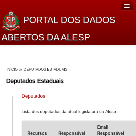
PORTAL DOS DADOS
ABERTOS DA ALESP
Home
Sobre o projeto
INÍCIO
DEPUTADOS ESTADUAIS
Dados Abertos Alesp
Deputados Estaduais
Lei de Acesso à Informação
Deputados
Dados Governamentais Abertos
Planejamento
Lista dos deputados da atual legislatura da Alesp.
Catálogo de dados
Email
Recursos
Responsável
Responsável
Processo Legislativo