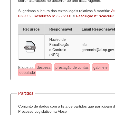
sofrer alterações no decorrer do ano fiscal vigente.
Sugerimos a leitura dos textos legais relativos à matéria:
At
02/2002
,
Resolução n° 822/2001
e
Resolução n° 824/2002
Recursos
Responsável
Email Responsável
Núcleo de
Fiscalização
nfc-
e Controle
gerencia@al.sp.gov.
(NFC)
Etiquetas:
despesa
prestação de contas
gabinete
deputado
Partidos
Conjunto de dados com a lista de partidos que participam 
Processo Legislativo na Alesp