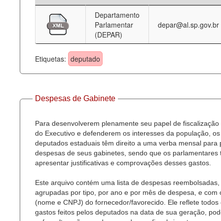
Departamento
Deputados Estaduais
Parlamentar
depar@al.sp.gov.br
(DEPAR)
Administração
Legislação
Etiquetas:
deputado
Agenda
Perguntas frequentes
Despesas de Gabinete
Contato
Para desenvolverem plenamente seu papel de fiscalização
do Executivo e defenderem os interesses da população, os
deputados estaduais têm direito a uma verba mensal para
despesas de seus gabinetes, sendo que os parlamentares
apresentar justificativas e comprovações desses gastos.
Este arquivo contém uma lista de despesas reembolsadas,
agrupadas por tipo, por ano e por mês de despesa, e com
(nome e CNPJ) do fornecedor/favorecido. Ele reflete todos
gastos feitos pelos deputados na data de sua geração, po