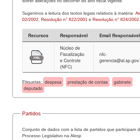
sofrer alterações no decorrer do ano fiscal vigente.
Sugerimos a leitura dos textos legais relativos à matéria:
At
02/2002
,
Resolução n° 822/2001
e
Resolução n° 824/2002
Recursos
Responsável
Email Responsável
Núcleo de
Fiscalização
nfc-
e Controle
gerencia@al.sp.gov.
(NFC)
Etiquetas:
despesa
prestação de contas
gabinete
deputado
Partidos
Conjunto de dados com a lista de partidos que participam 
Processo Legislativo na Alesp