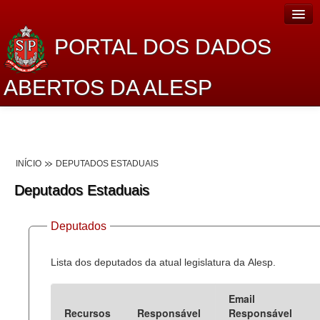
PORTAL DOS DADOS
ABERTOS DA ALESP
Home
Sobre o projeto
INÍCIO
DEPUTADOS ESTADUAIS
Dados Abertos Alesp
Deputados Estaduais
Lei de Acesso à Informação
Deputados
Dados Governamentais Abertos
Planejamento
Lista dos deputados da atual legislatura da Alesp.
Catálogo de dados
Email
Recursos
Responsável
Responsável
Processo Legislativo