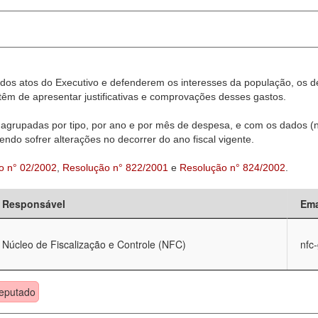
dos atos do Executivo e defenderem os interesses da população, os d
êm de apresentar justificativas e comprovações desses gastos.
agrupadas por tipo, por ano e por mês de despesa, e com os dados (n
ndo sofrer alterações no decorrer do ano fiscal vigente.
o n° 02/2002
,
Resolução n° 822/2001
e
Resolução n° 824/2002
.
Responsável
Ema
Núcleo de Fiscalização e Controle (NFC)
nfc
eputado