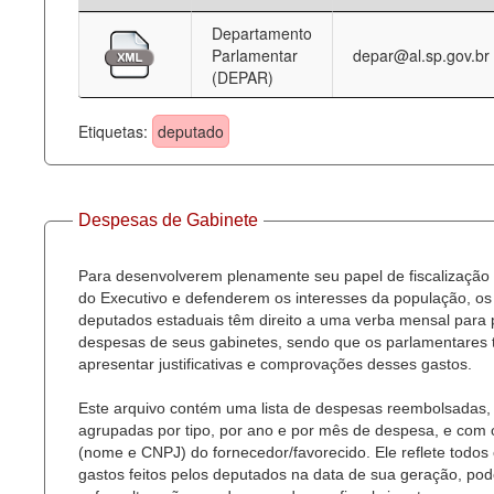
Departamento
Deputados Estaduais
Parlamentar
depar@al.sp.gov.br
(DEPAR)
Administração
Legislação
Etiquetas:
deputado
Agenda
Perguntas frequentes
Despesas de Gabinete
Contato
Para desenvolverem plenamente seu papel de fiscalização
do Executivo e defenderem os interesses da população, os
deputados estaduais têm direito a uma verba mensal para
despesas de seus gabinetes, sendo que os parlamentares
apresentar justificativas e comprovações desses gastos.
Este arquivo contém uma lista de despesas reembolsadas,
agrupadas por tipo, por ano e por mês de despesa, e com
(nome e CNPJ) do fornecedor/favorecido. Ele reflete todos
gastos feitos pelos deputados na data de sua geração, po