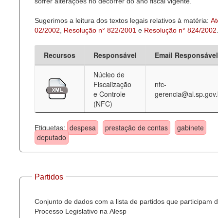
sofrer alterações no decorrer do ano fiscal vigente.
Sugerimos a leitura dos textos legais relativos à matéria:
At
02/2002
,
Resolução n° 822/2001
e
Resolução n° 824/2002
Recursos
Responsável
Email Responsável
Núcleo de
Fiscalização
nfc-
e Controle
gerencia@al.sp.gov.
(NFC)
Etiquetas:
despesa
prestação de contas
gabinete
deputado
Partidos
Conjunto de dados com a lista de partidos que participam 
Processo Legislativo na Alesp