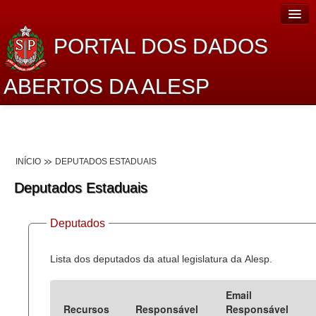
PORTAL DOS DADOS
ABERTOS DA ALESP
Home
Sobre o projeto
INÍCIO
DEPUTADOS ESTADUAIS
Dados Abertos Alesp
Deputados Estaduais
Lei de Acesso à Informação
Deputados
Dados Governamentais Abertos
Planejamento
Lista dos deputados da atual legislatura da Alesp.
Catálogo de dados
Email
Recursos
Responsável
Responsável
Processo Legislativo