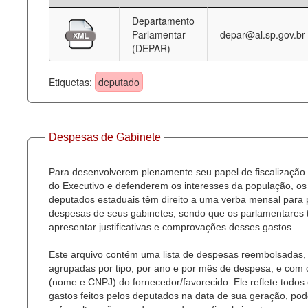
Departamento
Deputados Estaduais
Parlamentar
depar@al.sp.gov.br
(DEPAR)
Administração
Legislação
Etiquetas:
deputado
Agenda
Perguntas frequentes
Despesas de Gabinete
Contato
Para desenvolverem plenamente seu papel de fiscalização
do Executivo e defenderem os interesses da população, os
deputados estaduais têm direito a uma verba mensal para
despesas de seus gabinetes, sendo que os parlamentares
apresentar justificativas e comprovações desses gastos.
Este arquivo contém uma lista de despesas reembolsadas,
agrupadas por tipo, por ano e por mês de despesa, e com
(nome e CNPJ) do fornecedor/favorecido. Ele reflete todos
gastos feitos pelos deputados na data de sua geração, po