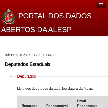
PORTAL DOS DADOS
ABERTOS DA ALESP
Home
Sobre o projeto
INÍCIO
DEPUTADOS ESTADUAIS
Dados Abertos Alesp
Deputados Estaduais
Lei de Acesso à Informação
Deputados
Dados Governamentais Abertos
Planejamento
Lista dos deputados da atual legislatura da Alesp.
Catálogo de dados
Email
Recursos
Responsável
Responsável
Processo Legislativo