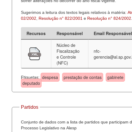
sofrer alterações no decorrer do ano fiscal vigente.
Sugerimos a leitura dos textos legais relativos à matéria:
At
02/2002
,
Resolução n° 822/2001
e
Resolução n° 824/2002
Recursos
Responsável
Email Responsável
Núcleo de
Fiscalização
nfc-
e Controle
gerencia@al.sp.gov.
(NFC)
Etiquetas:
despesa
prestação de contas
gabinete
deputado
Partidos
Conjunto de dados com a lista de partidos que participam 
Processo Legislativo na Alesp