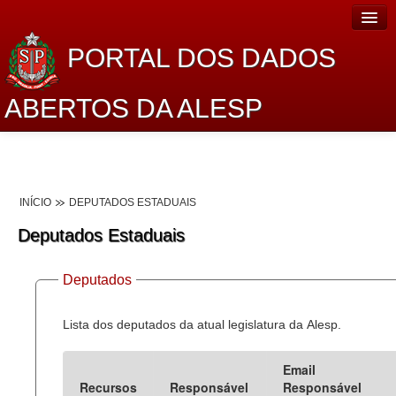
PORTAL DOS DADOS
ABERTOS DA ALESP
Home
Sobre o projeto
INÍCIO
DEPUTADOS ESTADUAIS
Dados Abertos Alesp
Deputados Estaduais
Lei de Acesso à Informação
Deputados
Dados Governamentais Abertos
Planejamento
Lista dos deputados da atual legislatura da Alesp.
Catálogo de dados
Email
Recursos
Responsável
Responsável
Processo Legislativo