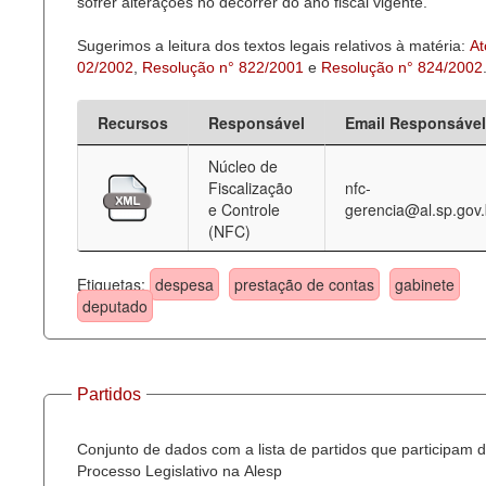
sofrer alterações no decorrer do ano fiscal vigente.
Sugerimos a leitura dos textos legais relativos à matéria:
At
02/2002
,
Resolução n° 822/2001
e
Resolução n° 824/2002
Recursos
Responsável
Email Responsável
Núcleo de
Fiscalização
nfc-
e Controle
gerencia@al.sp.gov.
(NFC)
Etiquetas:
despesa
prestação de contas
gabinete
deputado
Partidos
Conjunto de dados com a lista de partidos que participam 
Processo Legislativo na Alesp