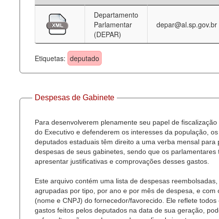
Departamento
Deputados Estaduais
Parlamentar
depar@al.sp.gov.br
(DEPAR)
Administração
Legislação
Etiquetas:
deputado
Agenda
Perguntas frequentes
Despesas de Gabinete
Contato
Para desenvolverem plenamente seu papel de fiscalização
do Executivo e defenderem os interesses da população, os
deputados estaduais têm direito a uma verba mensal para
despesas de seus gabinetes, sendo que os parlamentares
apresentar justificativas e comprovações desses gastos.
Este arquivo contém uma lista de despesas reembolsadas,
agrupadas por tipo, por ano e por mês de despesa, e com
(nome e CNPJ) do fornecedor/favorecido. Ele reflete todos
gastos feitos pelos deputados na data de sua geração, po