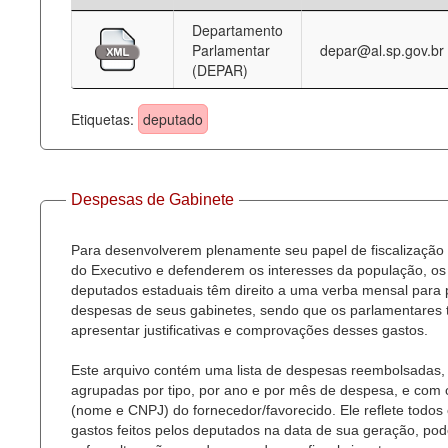
Departamento
Deputados Estaduais
Parlamentar
depar@al.sp.gov.br
(DEPAR)
Administração
Legislação
Etiquetas:
deputado
Agenda
Perguntas frequentes
Despesas de Gabinete
Contato
Para desenvolverem plenamente seu papel de fiscalização
do Executivo e defenderem os interesses da população, os
deputados estaduais têm direito a uma verba mensal para
despesas de seus gabinetes, sendo que os parlamentares
apresentar justificativas e comprovações desses gastos.
Este arquivo contém uma lista de despesas reembolsadas,
agrupadas por tipo, por ano e por mês de despesa, e com
(nome e CNPJ) do fornecedor/favorecido. Ele reflete todos
gastos feitos pelos deputados na data de sua geração, po