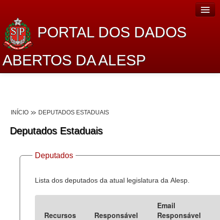
PORTAL DOS DADOS
ABERTOS DA ALESP
Home
Sobre o projeto
INÍCIO
DEPUTADOS ESTADUAIS
Dados Abertos Alesp
Deputados Estaduais
Lei de Acesso à Informação
Deputados
Dados Governamentais Abertos
Planejamento
Lista dos deputados da atual legislatura da Alesp.
Catálogo de dados
Email
Recursos
Responsável
Responsável
Processo Legislativo