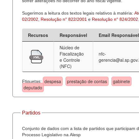
sofrer alterações no decorrer do ano fiscal vigente.
Sugerimos a leitura dos textos legais relativos à matéria:
At
02/2002
,
Resolução n° 822/2001
e
Resolução n° 824/2002
Recursos
Responsável
Email Responsável
Núcleo de
Fiscalização
nfc-
e Controle
gerencia@al.sp.gov.
(NFC)
Etiquetas:
despesa
prestação de contas
gabinete
deputado
Partidos
Conjunto de dados com a lista de partidos que participam 
Processo Legislativo na Alesp