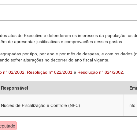
dos atos do Executivo e defenderem os interesses da população, os d
êm de apresentar justificativas e comprovações desses gastos.
agrupadas por tipo, por ano e por mês de despesa, e com os dados (n
ndo sofrer alterações no decorrer do ano fiscal vigente.
o n° 02/2002
,
Resolução n° 822/2001
e
Resolução n° 824/2002
.
Responsável
Ema
Núcleo de Fiscalização e Controle (NFC)
nfc
eputado