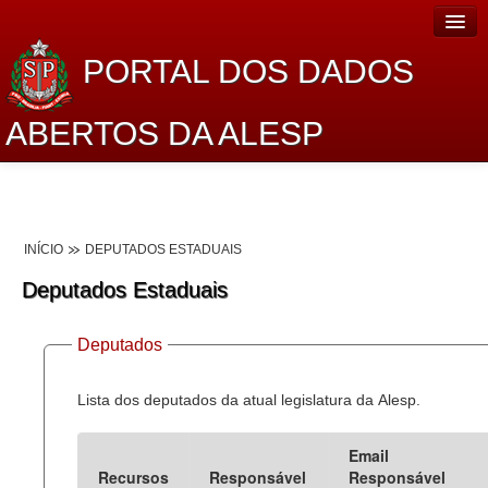
PORTAL DOS DADOS
ABERTOS DA ALESP
Home
Sobre o projeto
INÍCIO
DEPUTADOS ESTADUAIS
Dados Abertos Alesp
Deputados Estaduais
Lei de Acesso à Informação
Deputados
Dados Governamentais Abertos
Planejamento
Lista dos deputados da atual legislatura da Alesp.
Catálogo de dados
Email
Recursos
Responsável
Responsável
Processo Legislativo