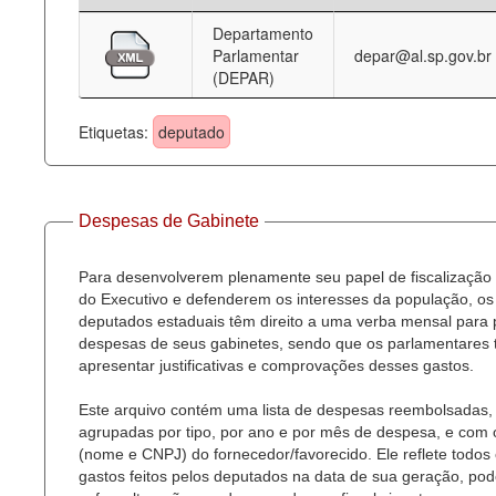
Departamento
Deputados Estaduais
Parlamentar
depar@al.sp.gov.br
(DEPAR)
Administração
Legislação
Etiquetas:
deputado
Agenda
Perguntas frequentes
Despesas de Gabinete
Contato
Para desenvolverem plenamente seu papel de fiscalização
do Executivo e defenderem os interesses da população, os
deputados estaduais têm direito a uma verba mensal para
despesas de seus gabinetes, sendo que os parlamentares
apresentar justificativas e comprovações desses gastos.
Este arquivo contém uma lista de despesas reembolsadas,
agrupadas por tipo, por ano e por mês de despesa, e com
(nome e CNPJ) do fornecedor/favorecido. Ele reflete todos
gastos feitos pelos deputados na data de sua geração, po