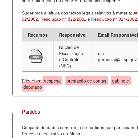
sofrer alterações no decorrer do ano fiscal vigente.
Sugerimos a leitura dos textos legais relativos à matéria:
At
02/2002
,
Resolução n° 822/2001
e
Resolução n° 824/2002
Recursos
Responsável
Email Responsável
Núcleo de
Fiscalização
nfc-
e Controle
gerencia@al.sp.gov.
(NFC)
Etiquetas:
despesa
prestação de contas
gabinete
deputado
Partidos
Conjunto de dados com a lista de partidos que participam 
Processo Legislativo na Alesp