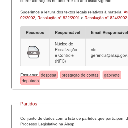
sofrer alterações no decorrer do ano fiscal vigente.
Sugerimos a leitura dos textos legais relativos à matéria:
At
02/2002
,
Resolução n° 822/2001
e
Resolução n° 824/2002
Recursos
Responsável
Email Responsável
Núcleo de
Fiscalização
nfc-
e Controle
gerencia@al.sp.gov.
(NFC)
Etiquetas:
despesa
prestação de contas
gabinete
deputado
Partidos
Conjunto de dados com a lista de partidos que participam 
Processo Legislativo na Alesp