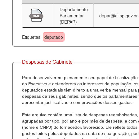
Departamento
Deputados Estaduais
Parlamentar
depar@al.sp.gov.br
(DEPAR)
Administração
Legislação
Etiquetas:
deputado
Agenda
Perguntas frequentes
Despesas de Gabinete
Contato
Para desenvolverem plenamente seu papel de fiscalização
do Executivo e defenderem os interesses da população, os
deputados estaduais têm direito a uma verba mensal para
despesas de seus gabinetes, sendo que os parlamentares
apresentar justificativas e comprovações desses gastos.
Este arquivo contém uma lista de despesas reembolsadas,
agrupadas por tipo, por ano e por mês de despesa, e com
(nome e CNPJ) do fornecedor/favorecido. Ele reflete todos
gastos feitos pelos deputados na data de sua geração, po