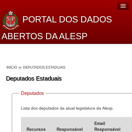
PORTAL DOS DADOS
ABERTOS DA ALESP
Home
Sobre o projeto
INÍCIO
DEPUTADOS ESTADUAIS
Dados Abertos Alesp
Deputados Estaduais
Lei de Acesso à Informação
Deputados
Dados Governamentais Abertos
Planejamento
Lista dos deputados da atual legislatura da Alesp.
Catálogo de dados
Email
Recursos
Responsável
Responsável
Processo Legislativo