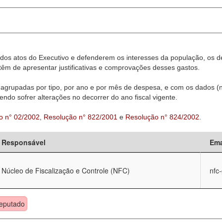
dos atos do Executivo e defenderem os interesses da população, os d
êm de apresentar justificativas e comprovações desses gastos.
agrupadas por tipo, por ano e por mês de despesa, e com os dados (n
ndo sofrer alterações no decorrer do ano fiscal vigente.
o n° 02/2002
,
Resolução n° 822/2001
e
Resolução n° 824/2002
.
Responsável
Ema
Núcleo de Fiscalização e Controle (NFC)
nfc
eputado