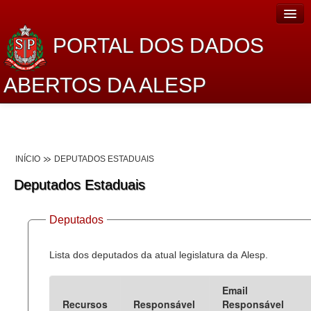
PORTAL DOS DADOS
ABERTOS DA ALESP
Home
Sobre o projeto
INÍCIO
DEPUTADOS ESTADUAIS
Dados Abertos Alesp
Deputados Estaduais
Lei de Acesso à Informação
Deputados
Dados Governamentais Abertos
Planejamento
Lista dos deputados da atual legislatura da Alesp.
Catálogo de dados
Email
Recursos
Responsável
Responsável
Processo Legislativo