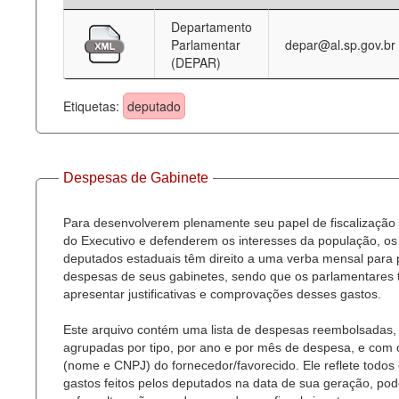
Departamento
Deputados Estaduais
Parlamentar
depar@al.sp.gov.br
(DEPAR)
Administração
Legislação
Etiquetas:
deputado
Agenda
Perguntas frequentes
Despesas de Gabinete
Contato
Para desenvolverem plenamente seu papel de fiscalização
do Executivo e defenderem os interesses da população, os
deputados estaduais têm direito a uma verba mensal para
despesas de seus gabinetes, sendo que os parlamentares
apresentar justificativas e comprovações desses gastos.
Este arquivo contém uma lista de despesas reembolsadas,
agrupadas por tipo, por ano e por mês de despesa, e com
(nome e CNPJ) do fornecedor/favorecido. Ele reflete todos
gastos feitos pelos deputados na data de sua geração, po