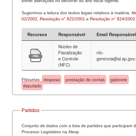
sofrer alterações no decorrer do ano fiscal vigente.
Sugerimos a leitura dos textos legais relativos à matéria:
At
02/2002
,
Resolução n° 822/2001
e
Resolução n° 824/2002
Recursos
Responsável
Email Responsável
Núcleo de
Fiscalização
nfc-
e Controle
gerencia@al.sp.gov.
(NFC)
Etiquetas:
despesa
prestação de contas
gabinete
deputado
Partidos
Conjunto de dados com a lista de partidos que participam 
Processo Legislativo na Alesp