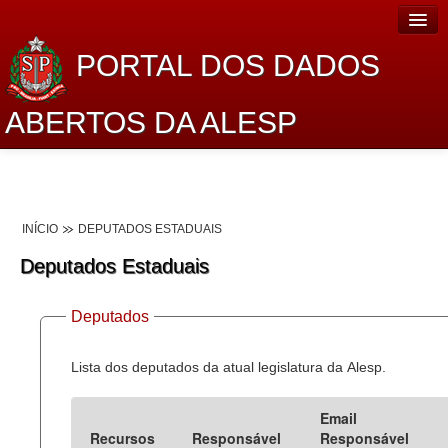
PORTAL DOS DADOS
ABERTOS DA ALESP
Home
Sobre o projeto
INÍCIO
DEPUTADOS ESTADUAIS
Dados Abertos Alesp
Deputados Estaduais
Lei de Acesso à Informação
Deputados
Dados Governamentais Abertos
Planejamento
Lista dos deputados da atual legislatura da Alesp.
Catálogo de dados
Email
Recursos
Responsável
Responsável
Processo Legislativo