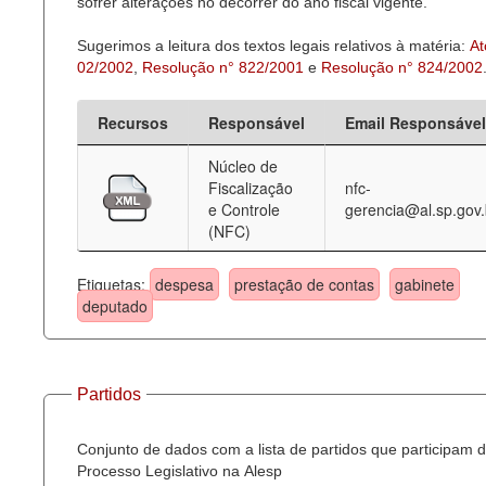
sofrer alterações no decorrer do ano fiscal vigente.
Sugerimos a leitura dos textos legais relativos à matéria:
At
02/2002
,
Resolução n° 822/2001
e
Resolução n° 824/2002
Recursos
Responsável
Email Responsável
Núcleo de
Fiscalização
nfc-
e Controle
gerencia@al.sp.gov.
(NFC)
Etiquetas:
despesa
prestação de contas
gabinete
deputado
Partidos
Conjunto de dados com a lista de partidos que participam 
Processo Legislativo na Alesp