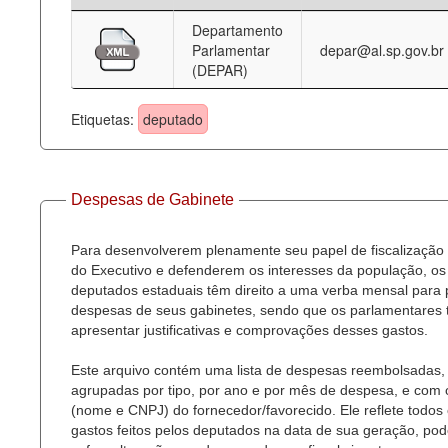
Departamento
Deputados Estaduais
Parlamentar
depar@al.sp.gov.br
(DEPAR)
Administração
Legislação
Etiquetas:
deputado
Agenda
Perguntas frequentes
Despesas de Gabinete
Contato
Para desenvolverem plenamente seu papel de fiscalização
do Executivo e defenderem os interesses da população, os
deputados estaduais têm direito a uma verba mensal para
despesas de seus gabinetes, sendo que os parlamentares
apresentar justificativas e comprovações desses gastos.
Este arquivo contém uma lista de despesas reembolsadas,
agrupadas por tipo, por ano e por mês de despesa, e com
(nome e CNPJ) do fornecedor/favorecido. Ele reflete todos
gastos feitos pelos deputados na data de sua geração, po