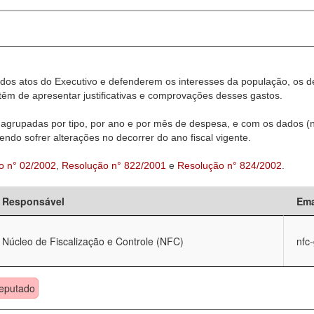
dos atos do Executivo e defenderem os interesses da população, os d
êm de apresentar justificativas e comprovações desses gastos.
agrupadas por tipo, por ano e por mês de despesa, e com os dados (n
ndo sofrer alterações no decorrer do ano fiscal vigente.
o n° 02/2002
,
Resolução n° 822/2001
e
Resolução n° 824/2002
.
Responsável
Ema
Núcleo de Fiscalização e Controle (NFC)
nfc
eputado