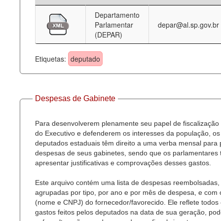
Departamento
Deputados Estaduais
Parlamentar
depar@al.sp.gov.br
(DEPAR)
Administração
Legislação
Etiquetas:
deputado
Agenda
Perguntas frequentes
Despesas de Gabinete
Contato
Para desenvolverem plenamente seu papel de fiscalização
do Executivo e defenderem os interesses da população, os
deputados estaduais têm direito a uma verba mensal para
despesas de seus gabinetes, sendo que os parlamentares
apresentar justificativas e comprovações desses gastos.
Este arquivo contém uma lista de despesas reembolsadas,
agrupadas por tipo, por ano e por mês de despesa, e com
(nome e CNPJ) do fornecedor/favorecido. Ele reflete todos
gastos feitos pelos deputados na data de sua geração, po