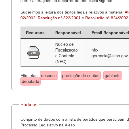
sofrer alterações no decorrer do ano fiscal vigente.
Sugerimos a leitura dos textos legais relativos à matéria:
At
02/2002
,
Resolução n° 822/2001
e
Resolução n° 824/2002
Recursos
Responsável
Email Responsável
Núcleo de
Fiscalização
nfc-
e Controle
gerencia@al.sp.gov.
(NFC)
Etiquetas:
despesa
prestação de contas
gabinete
deputado
Partidos
Conjunto de dados com a lista de partidos que participam 
Processo Legislativo na Alesp