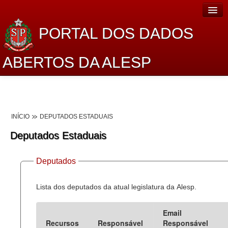
PORTAL DOS DADOS
ABERTOS DA ALESP
Home
Sobre o projeto
INÍCIO
DEPUTADOS ESTADUAIS
Dados Abertos Alesp
Deputados Estaduais
Lei de Acesso à Informação
Deputados
Dados Governamentais Abertos
Planejamento
Lista dos deputados da atual legislatura da Alesp.
Catálogo de dados
Email
Recursos
Responsável
Responsável
Processo Legislativo