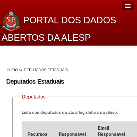
PORTAL DOS DADOS
ABERTOS DA ALESP
Home
Sobre o projeto
INÍCIO
DEPUTADOS ESTADUAIS
Dados Abertos Alesp
Deputados Estaduais
Lei de Acesso à Informação
Deputados
Dados Governamentais Abertos
Planejamento
Lista dos deputados da atual legislatura da Alesp.
Catálogo de dados
Email
Recursos
Responsável
Responsável
Processo Legislativo