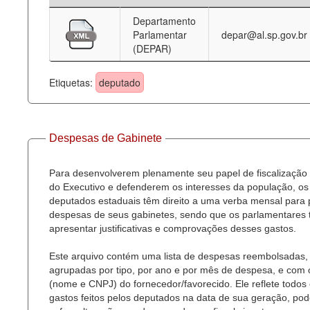
Departamento
Deputados Estaduais
Parlamentar
depar@al.sp.gov.br
(DEPAR)
Administração
Legislação
Etiquetas:
deputado
Agenda
Perguntas frequentes
Despesas de Gabinete
Contato
Para desenvolverem plenamente seu papel de fiscalização
do Executivo e defenderem os interesses da população, os
deputados estaduais têm direito a uma verba mensal para
despesas de seus gabinetes, sendo que os parlamentares
apresentar justificativas e comprovações desses gastos.
Este arquivo contém uma lista de despesas reembolsadas,
agrupadas por tipo, por ano e por mês de despesa, e com
(nome e CNPJ) do fornecedor/favorecido. Ele reflete todos
gastos feitos pelos deputados na data de sua geração, po