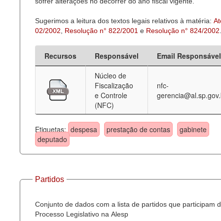
sofrer alterações no decorrer do ano fiscal vigente.
Sugerimos a leitura dos textos legais relativos à matéria:
At
02/2002
,
Resolução n° 822/2001
e
Resolução n° 824/2002
Recursos
Responsável
Email Responsável
Núcleo de
Fiscalização
nfc-
e Controle
gerencia@al.sp.gov.
(NFC)
Etiquetas:
despesa
prestação de contas
gabinete
deputado
Partidos
Conjunto de dados com a lista de partidos que participam 
Processo Legislativo na Alesp