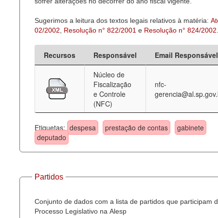
sofrer alterações no decorrer do ano fiscal vigente.
Sugerimos a leitura dos textos legais relativos à matéria:
At
02/2002
,
Resolução n° 822/2001
e
Resolução n° 824/2002
Recursos
Responsável
Email Responsável
Núcleo de
Fiscalização
nfc-
e Controle
gerencia@al.sp.gov.
(NFC)
Etiquetas:
despesa
prestação de contas
gabinete
deputado
Partidos
Conjunto de dados com a lista de partidos que participam 
Processo Legislativo na Alesp