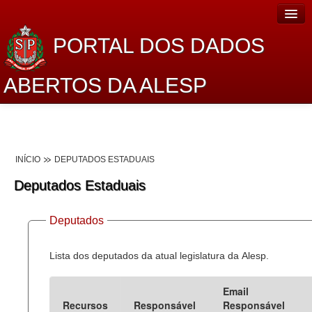
PORTAL DOS DADOS
ABERTOS DA ALESP
Home
Sobre o projeto
INÍCIO
DEPUTADOS ESTADUAIS
Dados Abertos Alesp
Deputados Estaduais
Lei de Acesso à Informação
Deputados
Dados Governamentais Abertos
Planejamento
Lista dos deputados da atual legislatura da Alesp.
Catálogo de dados
Email
Recursos
Responsável
Responsável
Processo Legislativo