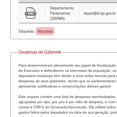
Departamento
Deputados Estaduais
Parlamentar
depar@al.sp.gov.br
(DEPAR)
Administração
Legislação
Etiquetas:
deputado
Agenda
Perguntas frequentes
Despesas de Gabinete
Contato
Para desenvolverem plenamente seu papel de fiscalização
do Executivo e defenderem os interesses da população, os
deputados estaduais têm direito a uma verba mensal para
despesas de seus gabinetes, sendo que os parlamentares
apresentar justificativas e comprovações desses gastos.
Este arquivo contém uma lista de despesas reembolsadas,
agrupadas por tipo, por ano e por mês de despesa, e com
(nome e CNPJ) do fornecedor/favorecido. Ele reflete todos
gastos feitos pelos deputados na data de sua geração, po