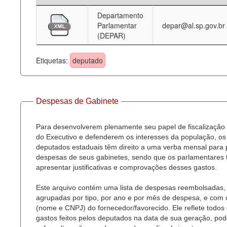
Departamento
Deputados Estaduais
Parlamentar
depar@al.sp.gov.br
(DEPAR)
Administração
Legislação
Etiquetas:
deputado
Agenda
Perguntas frequentes
Despesas de Gabinete
Contato
Para desenvolverem plenamente seu papel de fiscalização
do Executivo e defenderem os interesses da população, os
deputados estaduais têm direito a uma verba mensal para
despesas de seus gabinetes, sendo que os parlamentares
apresentar justificativas e comprovações desses gastos.
Este arquivo contém uma lista de despesas reembolsadas,
agrupadas por tipo, por ano e por mês de despesa, e com
(nome e CNPJ) do fornecedor/favorecido. Ele reflete todos
gastos feitos pelos deputados na data de sua geração, po