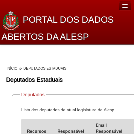
PORTAL DOS DADOS
ABERTOS DA ALESP
Home
Sobre o projeto
INÍCIO
DEPUTADOS ESTADUAIS
Dados Abertos Alesp
Deputados Estaduais
Lei de Acesso à Informação
Deputados
Dados Governamentais Abertos
Planejamento
Lista dos deputados da atual legislatura da Alesp.
Catálogo de dados
Email
Recursos
Responsável
Responsável
Processo Legislativo