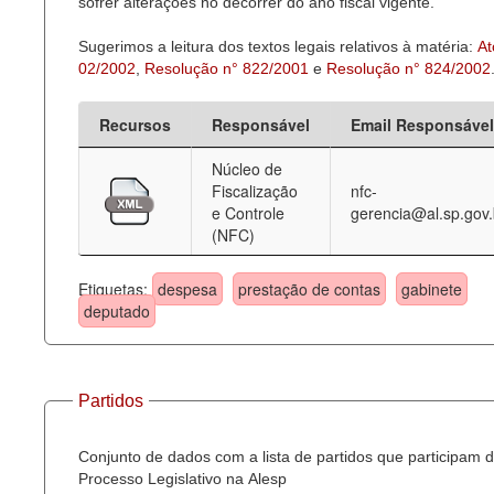
sofrer alterações no decorrer do ano fiscal vigente.
Sugerimos a leitura dos textos legais relativos à matéria:
At
02/2002
,
Resolução n° 822/2001
e
Resolução n° 824/2002
Recursos
Responsável
Email Responsável
Núcleo de
Fiscalização
nfc-
e Controle
gerencia@al.sp.gov.
(NFC)
Etiquetas:
despesa
prestação de contas
gabinete
deputado
Partidos
Conjunto de dados com a lista de partidos que participam 
Processo Legislativo na Alesp