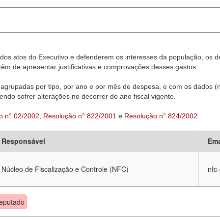
dos atos do Executivo e defenderem os interesses da população, os d
êm de apresentar justificativas e comprovações desses gastos.
agrupadas por tipo, por ano e por mês de despesa, e com os dados (n
ndo sofrer alterações no decorrer do ano fiscal vigente.
o n° 02/2002
,
Resolução n° 822/2001
e
Resolução n° 824/2002
.
Responsável
Ema
Núcleo de Fiscalização e Controle (NFC)
nfc
eputado