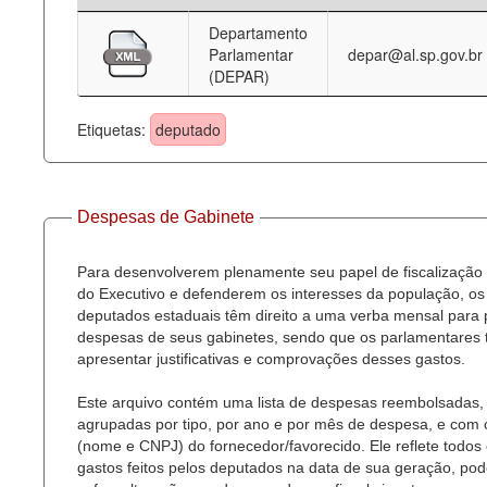
Departamento
Deputados Estaduais
Parlamentar
depar@al.sp.gov.br
(DEPAR)
Administração
Legislação
Etiquetas:
deputado
Agenda
Perguntas frequentes
Despesas de Gabinete
Contato
Para desenvolverem plenamente seu papel de fiscalização
do Executivo e defenderem os interesses da população, os
deputados estaduais têm direito a uma verba mensal para
despesas de seus gabinetes, sendo que os parlamentares
apresentar justificativas e comprovações desses gastos.
Este arquivo contém uma lista de despesas reembolsadas,
agrupadas por tipo, por ano e por mês de despesa, e com
(nome e CNPJ) do fornecedor/favorecido. Ele reflete todos
gastos feitos pelos deputados na data de sua geração, po