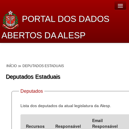
PORTAL DOS DADOS
ABERTOS DA ALESP
Home
Sobre o projeto
INÍCIO
DEPUTADOS ESTADUAIS
Dados Abertos Alesp
Deputados Estaduais
Lei de Acesso à Informação
Deputados
Dados Governamentais Abertos
Planejamento
Lista dos deputados da atual legislatura da Alesp.
Catálogo de dados
Email
Recursos
Responsável
Responsável
Processo Legislativo