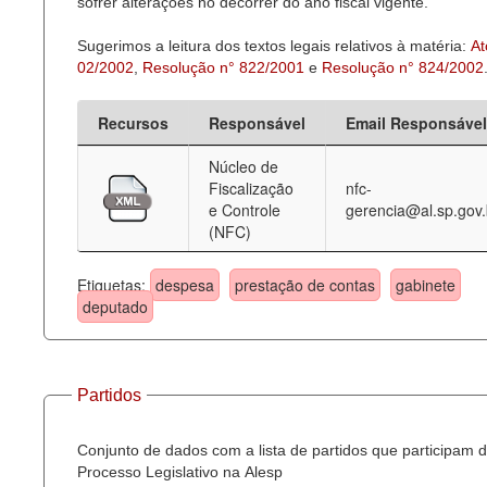
sofrer alterações no decorrer do ano fiscal vigente.
Sugerimos a leitura dos textos legais relativos à matéria:
At
02/2002
,
Resolução n° 822/2001
e
Resolução n° 824/2002
Recursos
Responsável
Email Responsável
Núcleo de
Fiscalização
nfc-
e Controle
gerencia@al.sp.gov.
(NFC)
Etiquetas:
despesa
prestação de contas
gabinete
deputado
Partidos
Conjunto de dados com a lista de partidos que participam 
Processo Legislativo na Alesp