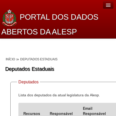
PORTAL DOS DADOS
ABERTOS DA ALESP
Home
Sobre o projeto
INÍCIO
DEPUTADOS ESTADUAIS
Dados Abertos Alesp
Deputados Estaduais
Lei de Acesso à Informação
Deputados
Dados Governamentais Abertos
Planejamento
Lista dos deputados da atual legislatura da Alesp.
Catálogo de dados
Email
Recursos
Responsável
Responsável
Processo Legislativo