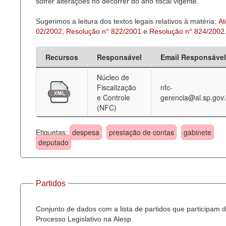
sofrer alterações no decorrer do ano fiscal vigente.
Sugerimos a leitura dos textos legais relativos à matéria:
At
02/2002
,
Resolução n° 822/2001
e
Resolução n° 824/2002
Recursos
Responsável
Email Responsável
Núcleo de
Fiscalização
nfc-
e Controle
gerencia@al.sp.gov.
(NFC)
Etiquetas:
despesa
prestação de contas
gabinete
deputado
Partidos
Conjunto de dados com a lista de partidos que participam 
Processo Legislativo na Alesp