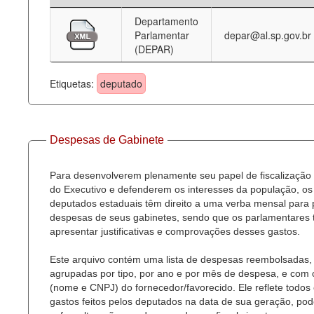
Departamento
Deputados Estaduais
Parlamentar
depar@al.sp.gov.br
(DEPAR)
Administração
Legislação
Etiquetas:
deputado
Agenda
Perguntas frequentes
Despesas de Gabinete
Contato
Para desenvolverem plenamente seu papel de fiscalização
do Executivo e defenderem os interesses da população, os
deputados estaduais têm direito a uma verba mensal para
despesas de seus gabinetes, sendo que os parlamentares
apresentar justificativas e comprovações desses gastos.
Este arquivo contém uma lista de despesas reembolsadas,
agrupadas por tipo, por ano e por mês de despesa, e com
(nome e CNPJ) do fornecedor/favorecido. Ele reflete todos
gastos feitos pelos deputados na data de sua geração, po