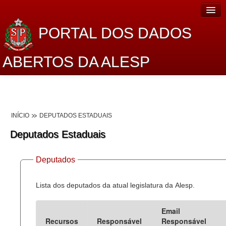
PORTAL DOS DADOS
ABERTOS DA ALESP
Home
Sobre o projeto
INÍCIO
DEPUTADOS ESTADUAIS
Dados Abertos Alesp
Deputados Estaduais
Lei de Acesso à Informação
Deputados
Dados Governamentais Abertos
Planejamento
Lista dos deputados da atual legislatura da Alesp.
Catálogo de dados
Email
Recursos
Responsável
Responsável
Processo Legislativo