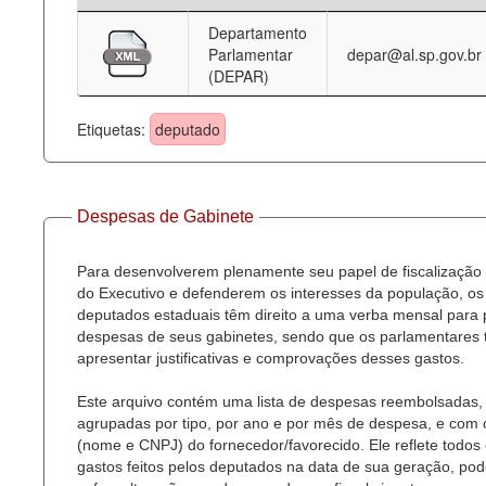
Departamento
Deputados Estaduais
Parlamentar
depar@al.sp.gov.br
(DEPAR)
Administração
Legislação
Etiquetas:
deputado
Agenda
Perguntas frequentes
Despesas de Gabinete
Contato
Para desenvolverem plenamente seu papel de fiscalização
do Executivo e defenderem os interesses da população, os
deputados estaduais têm direito a uma verba mensal para
despesas de seus gabinetes, sendo que os parlamentares
apresentar justificativas e comprovações desses gastos.
Este arquivo contém uma lista de despesas reembolsadas,
agrupadas por tipo, por ano e por mês de despesa, e com
(nome e CNPJ) do fornecedor/favorecido. Ele reflete todos
gastos feitos pelos deputados na data de sua geração, po