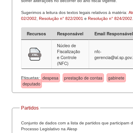
sofrer alterações no decorrer do ano fiscal vigente.
Sugerimos a leitura dos textos legais relativos à matéria:
At
02/2002
,
Resolução n° 822/2001
e
Resolução n° 824/2002
Recursos
Responsável
Email Responsável
Núcleo de
Fiscalização
nfc-
e Controle
gerencia@al.sp.gov.
(NFC)
Etiquetas:
despesa
prestação de contas
gabinete
deputado
Partidos
Conjunto de dados com a lista de partidos que participam 
Processo Legislativo na Alesp