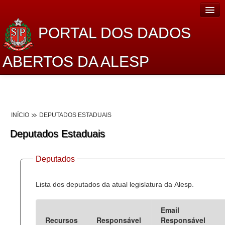
PORTAL DOS DADOS
ABERTOS DA ALESP
Home
Sobre o projeto
INÍCIO
DEPUTADOS ESTADUAIS
Dados Abertos Alesp
Deputados Estaduais
Lei de Acesso à Informação
Deputados
Dados Governamentais Abertos
Planejamento
Lista dos deputados da atual legislatura da Alesp.
Catálogo de dados
Email
Recursos
Responsável
Responsável
Processo Legislativo