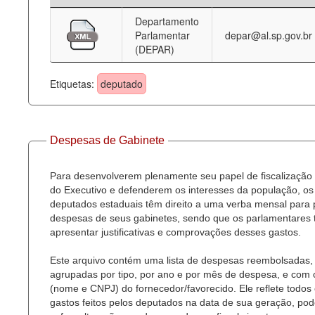
Departamento
Deputados Estaduais
Parlamentar
depar@al.sp.gov.br
(DEPAR)
Administração
Legislação
Etiquetas:
deputado
Agenda
Perguntas frequentes
Despesas de Gabinete
Contato
Para desenvolverem plenamente seu papel de fiscalização
do Executivo e defenderem os interesses da população, os
deputados estaduais têm direito a uma verba mensal para
despesas de seus gabinetes, sendo que os parlamentares
apresentar justificativas e comprovações desses gastos.
Este arquivo contém uma lista de despesas reembolsadas,
agrupadas por tipo, por ano e por mês de despesa, e com
(nome e CNPJ) do fornecedor/favorecido. Ele reflete todos
gastos feitos pelos deputados na data de sua geração, po