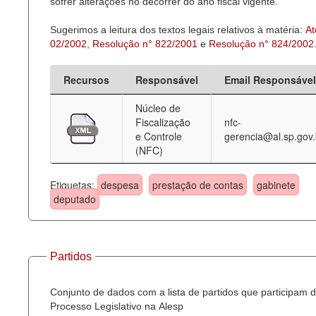
sofrer alterações no decorrer do ano fiscal vigente.
Sugerimos a leitura dos textos legais relativos à matéria:
At
02/2002
,
Resolução n° 822/2001
e
Resolução n° 824/2002
Recursos
Responsável
Email Responsável
Núcleo de
Fiscalização
nfc-
e Controle
gerencia@al.sp.gov.
(NFC)
Etiquetas:
despesa
prestação de contas
gabinete
deputado
Partidos
Conjunto de dados com a lista de partidos que participam 
Processo Legislativo na Alesp