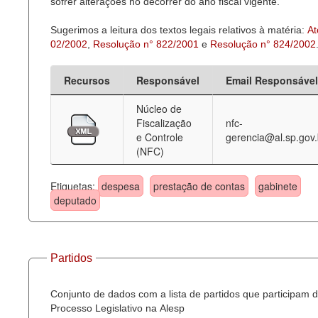
sofrer alterações no decorrer do ano fiscal vigente.
Sugerimos a leitura dos textos legais relativos à matéria:
At
02/2002
,
Resolução n° 822/2001
e
Resolução n° 824/2002
Recursos
Responsável
Email Responsável
Núcleo de
Fiscalização
nfc-
e Controle
gerencia@al.sp.gov.
(NFC)
Etiquetas:
despesa
prestação de contas
gabinete
deputado
Partidos
Conjunto de dados com a lista de partidos que participam 
Processo Legislativo na Alesp