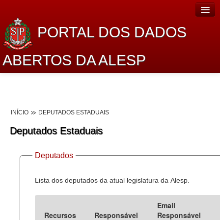
PORTAL DOS DADOS
ABERTOS DA ALESP
Home
Sobre o projeto
INÍCIO
DEPUTADOS ESTADUAIS
Dados Abertos Alesp
Deputados Estaduais
Lei de Acesso à Informação
Deputados
Dados Governamentais Abertos
Planejamento
Lista dos deputados da atual legislatura da Alesp.
Catálogo de dados
Email
Recursos
Responsável
Responsável
Processo Legislativo