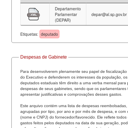
Departamento
Deputados Estaduais
Parlamentar
depar@al.sp.gov.br
(DEPAR)
Administração
Legislação
Etiquetas:
deputado
Agenda
Perguntas frequentes
Despesas de Gabinete
Contato
Para desenvolverem plenamente seu papel de fiscalização
do Executivo e defenderem os interesses da população, os
deputados estaduais têm direito a uma verba mensal para
despesas de seus gabinetes, sendo que os parlamentares
apresentar justificativas e comprovações desses gastos.
Este arquivo contém uma lista de despesas reembolsadas,
agrupadas por tipo, por ano e por mês de despesa, e com
(nome e CNPJ) do fornecedor/favorecido. Ele reflete todos
gastos feitos pelos deputados na data de sua geração, po