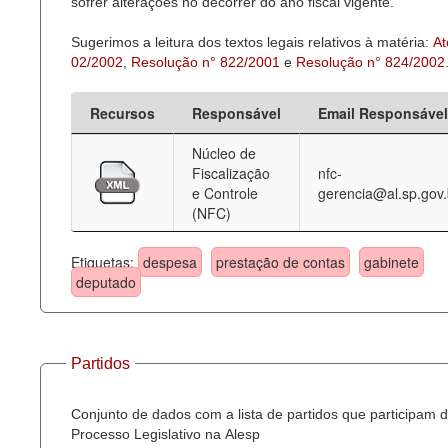
sofrer alterações no decorrer do ano fiscal vigente.
Sugerimos a leitura dos textos legais relativos à matéria:
At
02/2002
,
Resolução n° 822/2001
e
Resolução n° 824/2002
Recursos
Responsável
Email Responsável
Núcleo de
Fiscalização
nfc-
e Controle
gerencia@al.sp.gov.
(NFC)
Etiquetas:
despesa
prestação de contas
gabinete
deputado
Partidos
Conjunto de dados com a lista de partidos que participam 
Processo Legislativo na Alesp