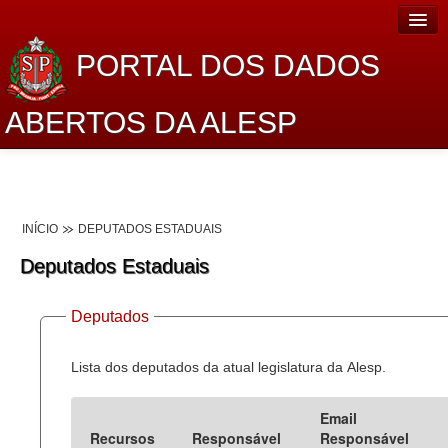
PORTAL DOS DADOS
ABERTOS DA ALESP
Home
Sobre o projeto
INÍCIO
DEPUTADOS ESTADUAIS
Dados Abertos Alesp
Deputados Estaduais
Lei de Acesso à Informação
Deputados
Dados Governamentais Abertos
Planejamento
Lista dos deputados da atual legislatura da Alesp.
Catálogo de dados
Email
Recursos
Responsável
Responsável
Processo Legislativo