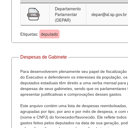
Departamento
Deputados Estaduais
Parlamentar
depar@al.sp.gov.br
(DEPAR)
Administração
Legislação
Etiquetas:
deputado
Agenda
Perguntas frequentes
Despesas de Gabinete
Contato
Para desenvolverem plenamente seu papel de fiscalização
do Executivo e defenderem os interesses da população, os
deputados estaduais têm direito a uma verba mensal para
despesas de seus gabinetes, sendo que os parlamentares
apresentar justificativas e comprovações desses gastos.
Este arquivo contém uma lista de despesas reembolsadas,
agrupadas por tipo, por ano e por mês de despesa, e com
(nome e CNPJ) do fornecedor/favorecido. Ele reflete todos
gastos feitos pelos deputados na data de sua geração, po