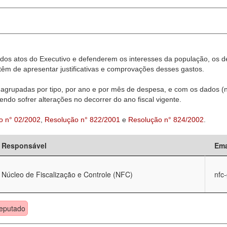
dos atos do Executivo e defenderem os interesses da população, os d
êm de apresentar justificativas e comprovações desses gastos.
agrupadas por tipo, por ano e por mês de despesa, e com os dados (n
ndo sofrer alterações no decorrer do ano fiscal vigente.
o n° 02/2002
,
Resolução n° 822/2001
e
Resolução n° 824/2002
.
Responsável
Ema
Núcleo de Fiscalização e Controle (NFC)
nfc
eputado