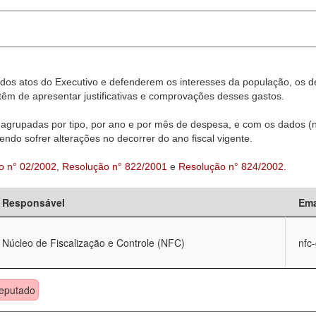
dos atos do Executivo e defenderem os interesses da população, os d
êm de apresentar justificativas e comprovações desses gastos.
agrupadas por tipo, por ano e por mês de despesa, e com os dados (n
ndo sofrer alterações no decorrer do ano fiscal vigente.
o n° 02/2002
,
Resolução n° 822/2001
e
Resolução n° 824/2002
.
Responsável
Ema
Núcleo de Fiscalização e Controle (NFC)
nfc
eputado