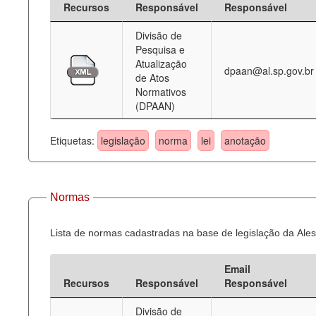
Recursos
Responsável
Responsável
Deputados Estaduais
Divisão de
Pesquisa e
Administração
Atualização
dpaan@al.sp.gov.br
de Atos
Legislação
Normativos
(DPAAN)
Agenda
Perguntas frequentes
Etiquetas:
legislação
norma
lei
anotação
Contato
Normas
Lista de normas cadastradas na base de legislação da Ales
Email
Recursos
Responsável
Responsável
Divisão de