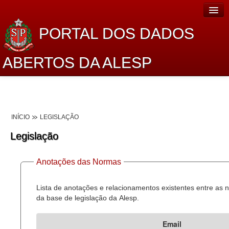
PORTAL DOS DADOS
ABERTOS DA ALESP
Home
Sobre o projeto
INÍCIO
LEGISLAÇÃO
Dados Abertos Alesp
Legislação
Lei de Acesso à Informação
Anotações das Normas
Dados Governamentais Abertos
Planejamento
Lista de anotações e relacionamentos existentes entre as
da base de legislação da Alesp.
Catálogo de dados
Email
Processo Legislativo