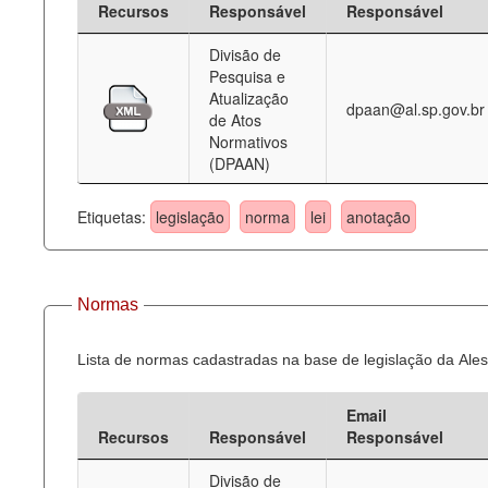
Recursos
Responsável
Responsável
Deputados Estaduais
Divisão de
Pesquisa e
Administração
Atualização
dpaan@al.sp.gov.br
de Atos
Legislação
Normativos
(DPAAN)
Agenda
Perguntas frequentes
Etiquetas:
legislação
norma
lei
anotação
Contato
Normas
Lista de normas cadastradas na base de legislação da Ales
Email
Recursos
Responsável
Responsável
Divisão de