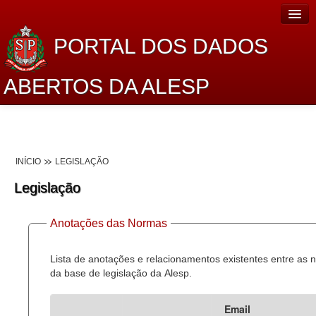
PORTAL DOS DADOS
ABERTOS DA ALESP
Home
Sobre o projeto
INÍCIO
LEGISLAÇÃO
Dados Abertos Alesp
Legislação
Lei de Acesso à Informação
Anotações das Normas
Dados Governamentais Abertos
Planejamento
Lista de anotações e relacionamentos existentes entre as
da base de legislação da Alesp.
Catálogo de dados
Email
Processo Legislativo