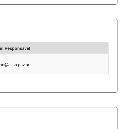
il Responsável
an@al.sp.gov.br