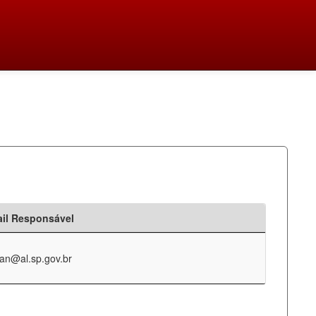
il Responsável
an@al.sp.gov.br