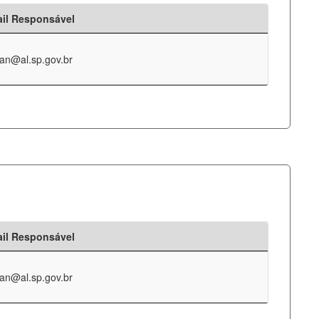
il Responsável
an@al.sp.gov.br
il Responsável
an@al.sp.gov.br