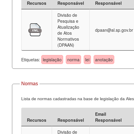
Recursos
Responsável
Responsável
Deputados Estaduais
Divisão de
Pesquisa e
Administração
Atualização
dpaan@al.sp.gov.br
de Atos
Legislação
Normativos
(DPAAN)
Agenda
Perguntas frequentes
Etiquetas:
legislação
norma
lei
anotação
Contato
Normas
Lista de normas cadastradas na base de legislação da Ales
Email
Recursos
Responsável
Responsável
Divisão de