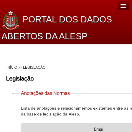
PORTAL DOS DADOS
ABERTOS DA ALESP
Home
Sobre o projeto
INÍCIO
LEGISLAÇÃO
Dados Abertos Alesp
Legislação
Lei de Acesso à Informação
Anotações das Normas
Dados Governamentais Abertos
Planejamento
Lista de anotações e relacionamentos existentes entre as
da base de legislação da Alesp.
Catálogo de dados
Email
Processo Legislativo