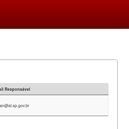
il Responsável
an@al.sp.gov.br