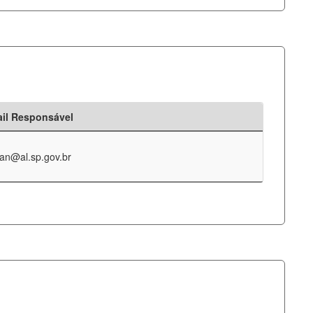
il Responsável
an@al.sp.gov.br