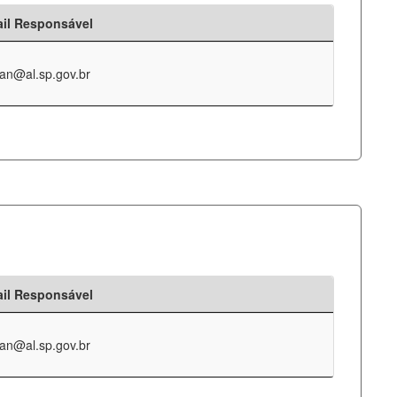
il Responsável
an@al.sp.gov.br
il Responsável
an@al.sp.gov.br