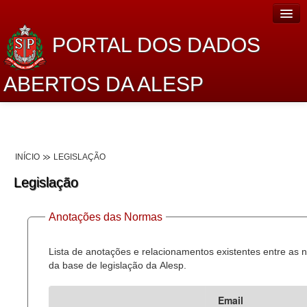
PORTAL DOS DADOS
ABERTOS DA ALESP
Home
Sobre o projeto
INÍCIO
LEGISLAÇÃO
Dados Abertos Alesp
Legislação
Lei de Acesso à Informação
Anotações das Normas
Dados Governamentais Abertos
Planejamento
Lista de anotações e relacionamentos existentes entre as
da base de legislação da Alesp.
Catálogo de dados
Email
Processo Legislativo