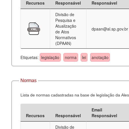
Recursos
Responsável
Responsável
Deputados Estaduais
Divisão de
Pesquisa e
Administração
Atualização
dpaan@al.sp.gov.br
de Atos
Legislação
Normativos
(DPAAN)
Agenda
Perguntas frequentes
Etiquetas:
legislação
norma
lei
anotação
Contato
Normas
Lista de normas cadastradas na base de legislação da Ales
Email
Recursos
Responsável
Responsável
Divisão de