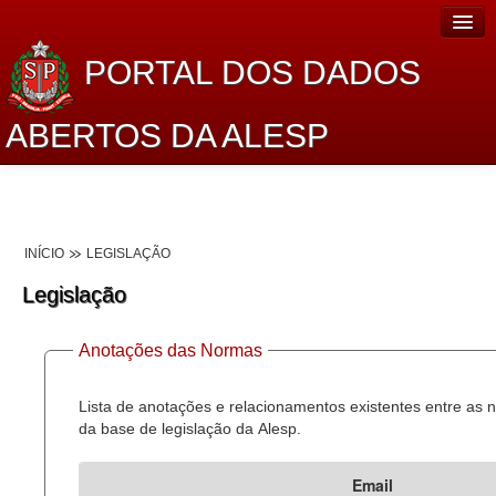
PORTAL DOS DADOS
ABERTOS DA ALESP
Home
Sobre o projeto
INÍCIO
LEGISLAÇÃO
Dados Abertos Alesp
Legislação
Lei de Acesso à Informação
Anotações das Normas
Dados Governamentais Abertos
Planejamento
Lista de anotações e relacionamentos existentes entre as
da base de legislação da Alesp.
Catálogo de dados
Email
Processo Legislativo