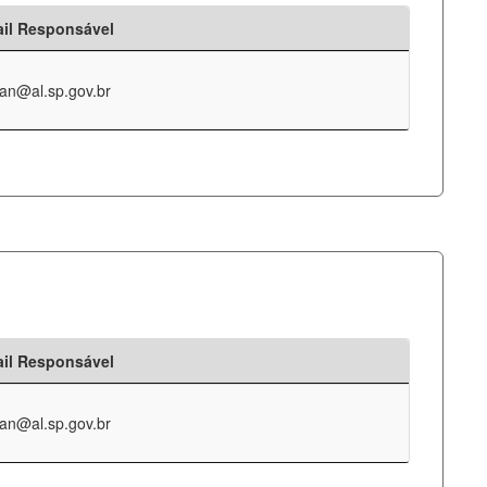
il Responsável
an@al.sp.gov.br
il Responsável
an@al.sp.gov.br