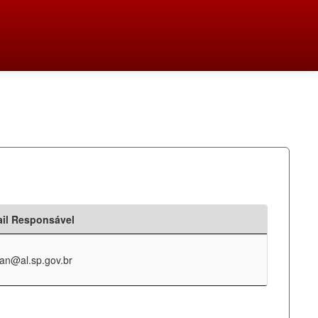
il Responsável
an@al.sp.gov.br