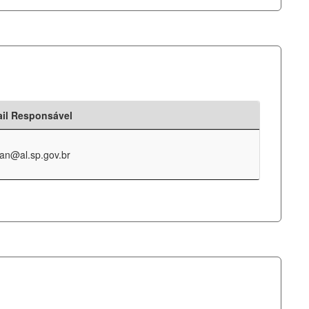
il Responsável
an@al.sp.gov.br