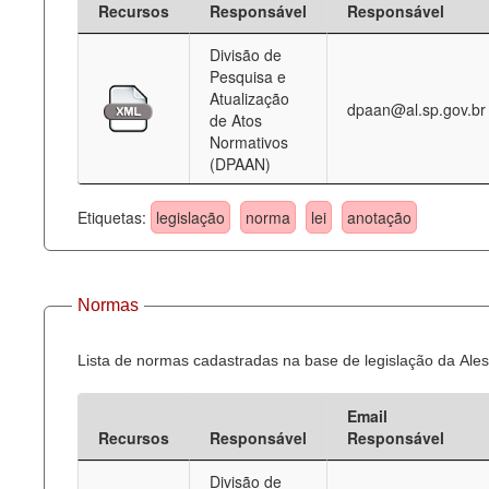
Recursos
Responsável
Responsável
Deputados Estaduais
Divisão de
Pesquisa e
Administração
Atualização
dpaan@al.sp.gov.br
de Atos
Legislação
Normativos
(DPAAN)
Agenda
Perguntas frequentes
Etiquetas:
legislação
norma
lei
anotação
Contato
Normas
Lista de normas cadastradas na base de legislação da Ales
Email
Recursos
Responsável
Responsável
Divisão de