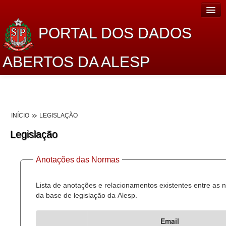
PORTAL DOS DADOS
ABERTOS DA ALESP
Home
Sobre o projeto
INÍCIO
LEGISLAÇÃO
Dados Abertos Alesp
Legislação
Lei de Acesso à Informação
Anotações das Normas
Dados Governamentais Abertos
Planejamento
Lista de anotações e relacionamentos existentes entre as
da base de legislação da Alesp.
Catálogo de dados
Email
Processo Legislativo