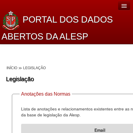
PORTAL DOS DADOS
ABERTOS DA ALESP
Home
Sobre o projeto
INÍCIO
LEGISLAÇÃO
Dados Abertos Alesp
Legislação
Lei de Acesso à Informação
Anotações das Normas
Dados Governamentais Abertos
Planejamento
Lista de anotações e relacionamentos existentes entre as
da base de legislação da Alesp.
Catálogo de dados
Email
Processo Legislativo