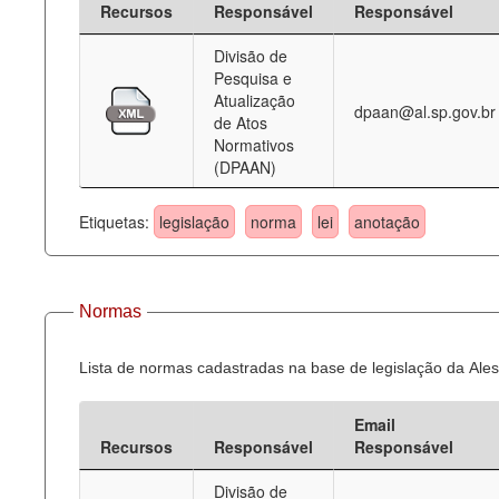
Recursos
Responsável
Responsável
Deputados Estaduais
Divisão de
Pesquisa e
Administração
Atualização
dpaan@al.sp.gov.br
de Atos
Legislação
Normativos
(DPAAN)
Agenda
Perguntas frequentes
Etiquetas:
legislação
norma
lei
anotação
Contato
Normas
Lista de normas cadastradas na base de legislação da Ales
Email
Recursos
Responsável
Responsável
Divisão de