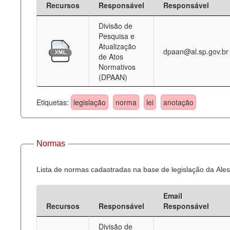
Recursos
Responsável
Responsável
Deputados Estaduais
Divisão de
Pesquisa e
Administração
Atualização
dpaan@al.sp.gov.br
de Atos
Legislação
Normativos
(DPAAN)
Agenda
Perguntas frequentes
Etiquetas:
legislação
norma
lei
anotação
Contato
Normas
Lista de normas cadastradas na base de legislação da Ales
Email
Recursos
Responsável
Responsável
Divisão de