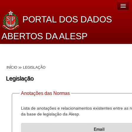
PORTAL DOS DADOS
ABERTOS DA ALESP
Home
Sobre o projeto
INÍCIO
LEGISLAÇÃO
Dados Abertos Alesp
Legislação
Lei de Acesso à Informação
Anotações das Normas
Dados Governamentais Abertos
Planejamento
Lista de anotações e relacionamentos existentes entre as
da base de legislação da Alesp.
Catálogo de dados
Email
Processo Legislativo