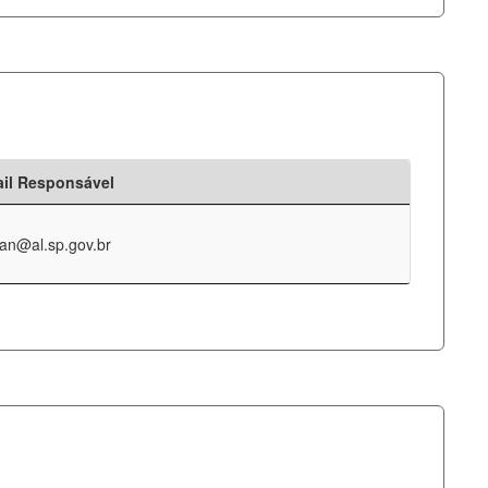
il Responsável
an@al.sp.gov.br