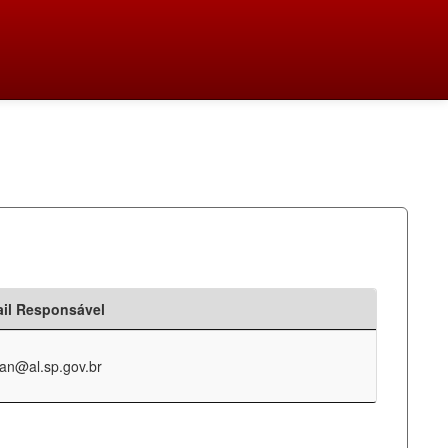
il Responsável
an@al.sp.gov.br