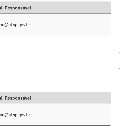
il Responsável
an@al.sp.gov.br
il Responsável
an@al.sp.gov.br