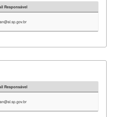
il Responsável
an@al.sp.gov.br
il Responsável
an@al.sp.gov.br