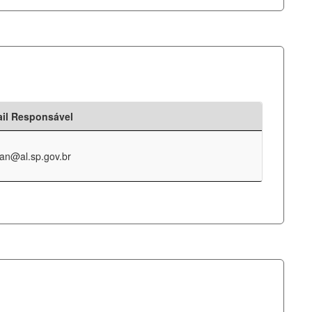
il Responsável
an@al.sp.gov.br