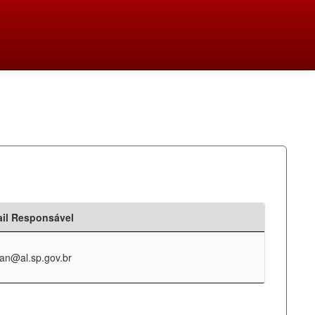
il Responsável
an@al.sp.gov.br