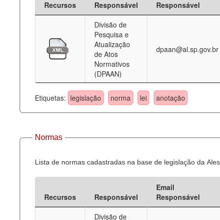
Recursos
Responsável
Responsável
Deputados Estaduais
Divisão de
Pesquisa e
Administração
Atualização
dpaan@al.sp.gov.br
de Atos
Legislação
Normativos
(DPAAN)
Agenda
Perguntas frequentes
Etiquetas:
legislação
norma
lei
anotação
Contato
Normas
Lista de normas cadastradas na base de legislação da Ales
Email
Recursos
Responsável
Responsável
Divisão de