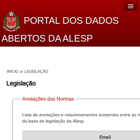
PORTAL DOS DADOS
ABERTOS DA ALESP
Home
Sobre o projeto
INÍCIO
LEGISLAÇÃO
Dados Abertos Alesp
Legislação
Lei de Acesso à Informação
Anotações das Normas
Dados Governamentais Abertos
Planejamento
Lista de anotações e relacionamentos existentes entre as
da base de legislação da Alesp.
Catálogo de dados
Email
Processo Legislativo