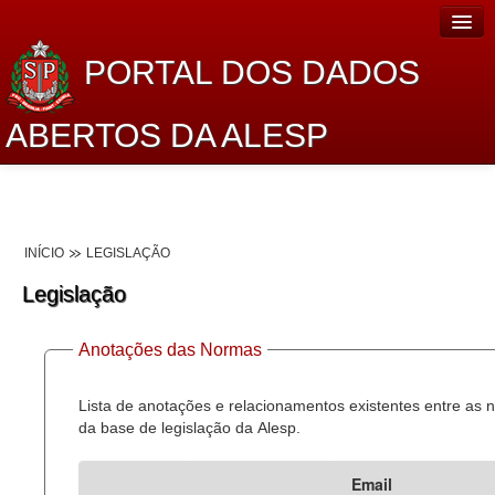
PORTAL DOS DADOS
ABERTOS DA ALESP
Home
Sobre o projeto
INÍCIO
LEGISLAÇÃO
Dados Abertos Alesp
Legislação
Lei de Acesso à Informação
Anotações das Normas
Dados Governamentais Abertos
Planejamento
Lista de anotações e relacionamentos existentes entre as
da base de legislação da Alesp.
Catálogo de dados
Email
Processo Legislativo