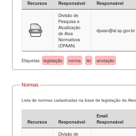
Recursos
Responsável
Responsável
Deputados Estaduais
Divisão de
Pesquisa e
Administração
Atualização
dpaan@al.sp.gov.br
de Atos
Legislação
Normativos
(DPAAN)
Agenda
Perguntas frequentes
Etiquetas:
legislação
norma
lei
anotação
Contato
Normas
Lista de normas cadastradas na base de legislação da Ales
Email
Recursos
Responsável
Responsável
Divisão de