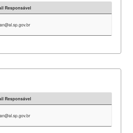
il Responsável
an@al.sp.gov.br
il Responsável
an@al.sp.gov.br