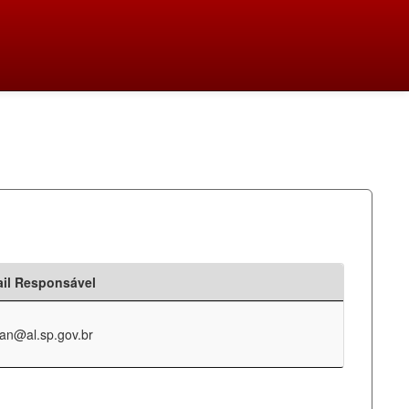
il Responsável
an@al.sp.gov.br