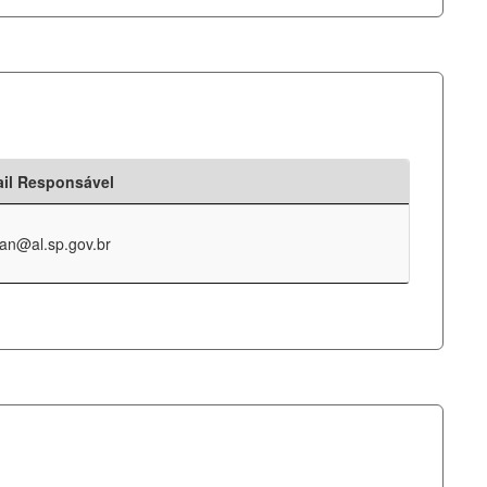
il Responsável
an@al.sp.gov.br