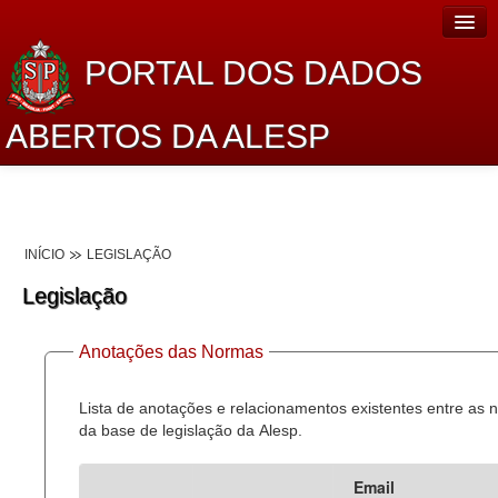
PORTAL DOS DADOS
ABERTOS DA ALESP
Home
Sobre o projeto
INÍCIO
LEGISLAÇÃO
Dados Abertos Alesp
Legislação
Lei de Acesso à Informação
Anotações das Normas
Dados Governamentais Abertos
Planejamento
Lista de anotações e relacionamentos existentes entre as
da base de legislação da Alesp.
Catálogo de dados
Email
Processo Legislativo