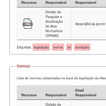
Recursos
Responsável
Responsável
Deputados Estaduais
Divisão de
Pesquisa e
Administração
Atualização
dpaan@al.sp.gov.br
de Atos
Legislação
Normativos
(DPAAN)
Agenda
Perguntas frequentes
Etiquetas:
legislação
norma
lei
anotação
Contato
Normas
Lista de normas cadastradas na base de legislação da Ales
Email
Recursos
Responsável
Responsável
Divisão de