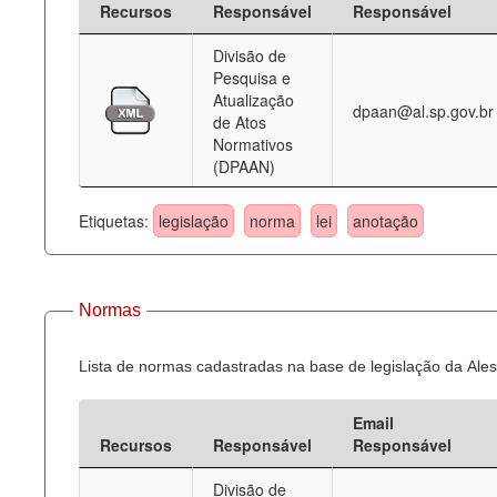
Recursos
Responsável
Responsável
Deputados Estaduais
Divisão de
Pesquisa e
Administração
Atualização
dpaan@al.sp.gov.br
de Atos
Legislação
Normativos
(DPAAN)
Agenda
Perguntas frequentes
Etiquetas:
legislação
norma
lei
anotação
Contato
Normas
Lista de normas cadastradas na base de legislação da Ales
Email
Recursos
Responsável
Responsável
Divisão de