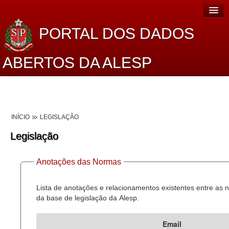
PORTAL DOS DADOS
ABERTOS DA ALESP
Home
Sobre o projeto
INÍCIO
LEGISLAÇÃO
Dados Abertos Alesp
Legislação
Lei de Acesso à Informação
Anotações das Normas
Dados Governamentais Abertos
Planejamento
Lista de anotações e relacionamentos existentes entre as
da base de legislação da Alesp.
Catálogo de dados
Email
Processo Legislativo