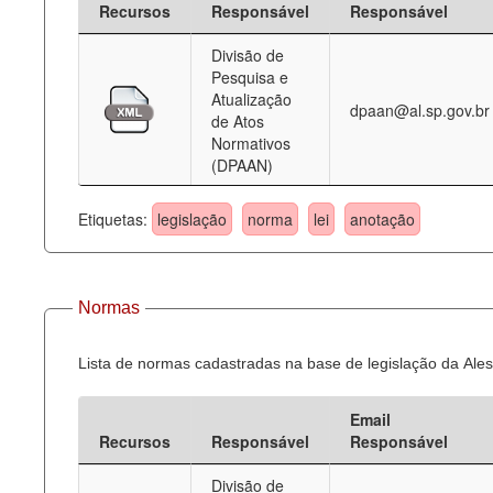
Recursos
Responsável
Responsável
Deputados Estaduais
Divisão de
Pesquisa e
Administração
Atualização
dpaan@al.sp.gov.br
de Atos
Legislação
Normativos
(DPAAN)
Agenda
Perguntas frequentes
Etiquetas:
legislação
norma
lei
anotação
Contato
Normas
Lista de normas cadastradas na base de legislação da Ales
Email
Recursos
Responsável
Responsável
Divisão de