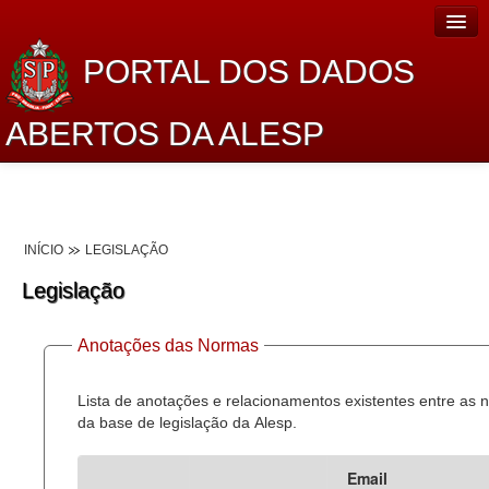
PORTAL DOS DADOS
ABERTOS DA ALESP
Home
Sobre o projeto
INÍCIO
LEGISLAÇÃO
Dados Abertos Alesp
Legislação
Lei de Acesso à Informação
Anotações das Normas
Dados Governamentais Abertos
Planejamento
Lista de anotações e relacionamentos existentes entre as
da base de legislação da Alesp.
Catálogo de dados
Email
Processo Legislativo