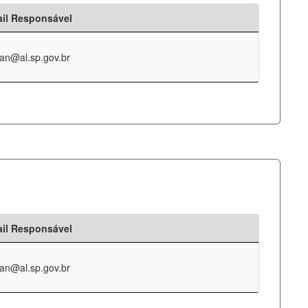
il Responsável
an@al.sp.gov.br
il Responsável
an@al.sp.gov.br