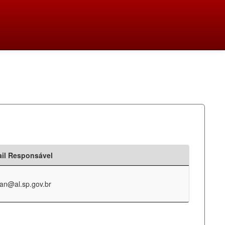
il Responsável
an@al.sp.gov.br