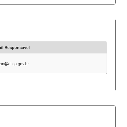
il Responsável
an@al.sp.gov.br