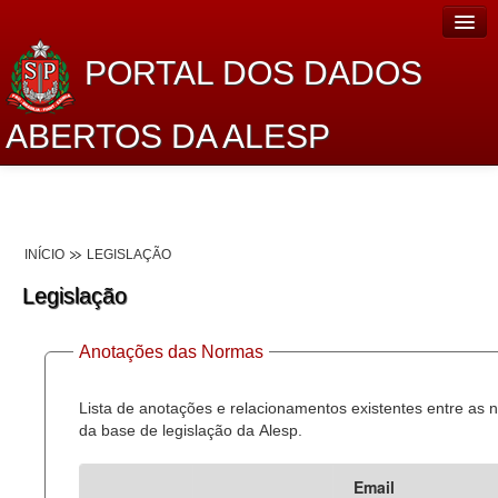
PORTAL DOS DADOS
ABERTOS DA ALESP
Home
Sobre o projeto
INÍCIO
LEGISLAÇÃO
Dados Abertos Alesp
Legislação
Lei de Acesso à Informação
Anotações das Normas
Dados Governamentais Abertos
Planejamento
Lista de anotações e relacionamentos existentes entre as
da base de legislação da Alesp.
Catálogo de dados
Email
Processo Legislativo