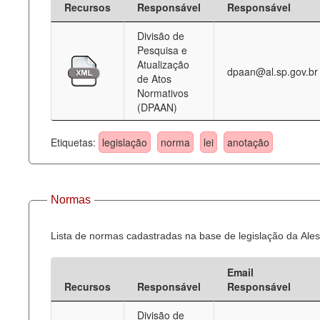
Recursos
Responsável
Responsável
Deputados Estaduais
Divisão de
Pesquisa e
Administração
Atualização
dpaan@al.sp.gov.br
de Atos
Legislação
Normativos
(DPAAN)
Agenda
Perguntas frequentes
Etiquetas:
legislação
norma
lei
anotação
Contato
Normas
Lista de normas cadastradas na base de legislação da Ales
Email
Recursos
Responsável
Responsável
Divisão de