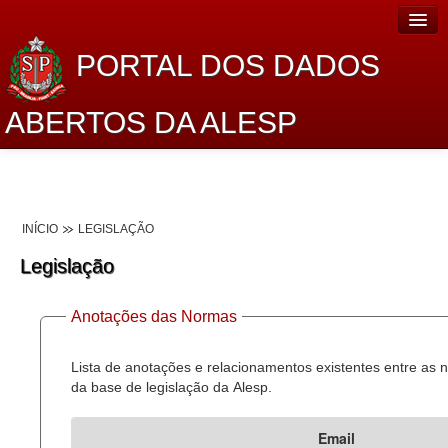
PORTAL DOS DADOS
ABERTOS DA ALESP
Home
Sobre o projeto
INÍCIO
LEGISLAÇÃO
Dados Abertos Alesp
Legislação
Lei de Acesso à Informação
Anotações das Normas
Dados Governamentais Abertos
Planejamento
Lista de anotações e relacionamentos existentes entre as
da base de legislação da Alesp.
Catálogo de dados
Email
Processo Legislativo