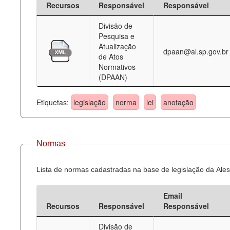
Recursos
Responsável
Responsável
Deputados Estaduais
Divisão de
Pesquisa e
Administração
Atualização
dpaan@al.sp.gov.br
de Atos
Legislação
Normativos
(DPAAN)
Agenda
Perguntas frequentes
Etiquetas:
legislação
norma
lei
anotação
Contato
Normas
Lista de normas cadastradas na base de legislação da Ales
Email
Recursos
Responsável
Responsável
Divisão de