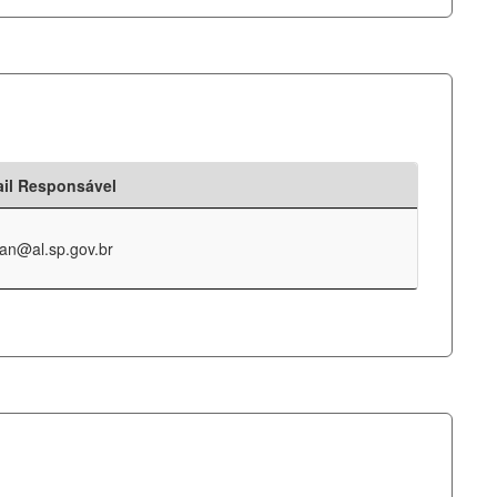
il Responsável
an@al.sp.gov.br