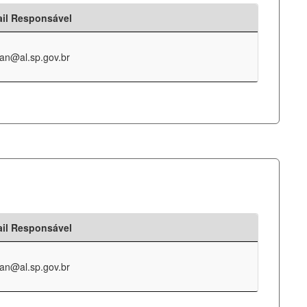
il Responsável
an@al.sp.gov.br
il Responsável
an@al.sp.gov.br