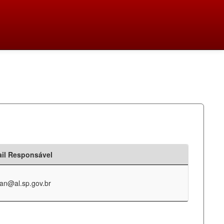
il Responsável
an@al.sp.gov.br